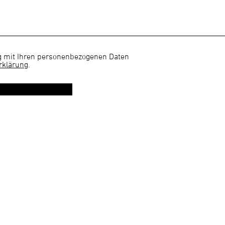
 mit Ihren personenbezogenen Daten
rklärung
.
uch nach dem Besuch. Folgen Sie uns