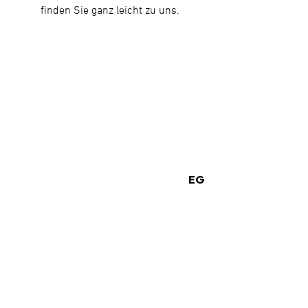
finden Sie ganz leicht zu uns.
EG
WIR HABEN NOCH MEHR SHOPS.
NICHT VERPASSEN!
ZURÜCK ZUR ÜBERSICHT