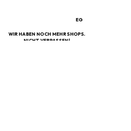
EG
WIR HABEN NOCH MEHR SHOPS.
NICHT VERPASSEN!
ZURÜCK ZUR ÜBERSICHT
Der Spaß geht weiter, auch nach dem
Besuch. Folgen Sie uns auf Facebook
und Instagram.
DEIN BOULEVARD BERLIN