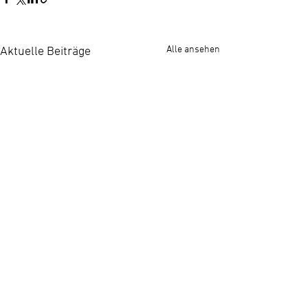
Alle ansehen
Aktuelle Beiträge
Der Spaß geht weiter, auch nach dem
Besuch. Folgen Sie uns auf Facebook