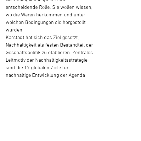
entscheidende Rolle. Sie wollen wissen, 
wo die Waren herkommen und unter 
welchen Bedingungen sie hergestellt 
wurden.
Karstadt hat sich das Ziel gesetzt, 
Nachhaltigkeit als festen Bestandteil der 
Geschäftspolitik zu etablieren. Zentrales 
Leitmotiv der Nachhaltigkeitsstrategie 
sind die 17 globalen Ziele für 
nachhaltige Entwicklung der Agenda 
2030 – die sogenannten Sustainable 
Development Goals (SDGs) – der 
Vereinten Nationen. Sie zielen darauf ab, 
ein menschenwürdiges Leben zu 
ermöglichen und natürliche 
Lebensgrundlagen dauerhaft zu 
bewahren.
Mehr über die Aktivitäten und Ziele im 